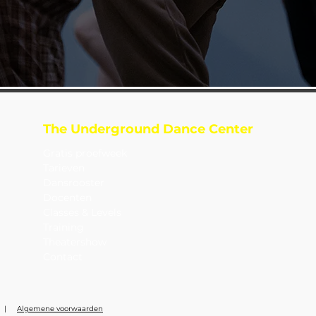
The Underground Dance Center
Gratis proefweek
Tarieven
Dansrooster
Docenten
Classes & Levels
Training
Theatershow
Contact
|
Algemene voorwaarden