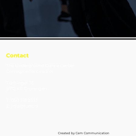
Contact
The Underground Dance Center
Correspondentieadres
Turfsingel 36
9712 KR Groningen
T: 050 318 2333
E: info@tudc.nl
Created by Cem Communication